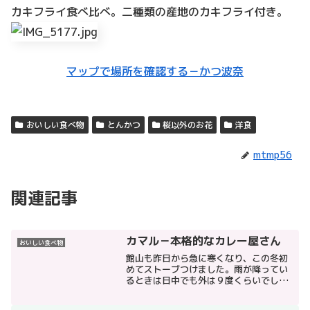
カキフライ食べ比べ。二種類の産地のカキフライ付き。
マップで場所を確認する－かつ波奈
おいしい食べ物
とんかつ
桜以外のお花
洋食
mtmp56
関連記事
カマル－本格的なカレー屋さん
おいしい食べ物
館山も昨日から急に寒くなり、この冬初
めてストーブつけました。雨が降ってい
るときは日中でも外は９度くらいでし
た。久しぶりに、館山市役所の裏のほう
の宮沢書店やおどや北条店のある通りに