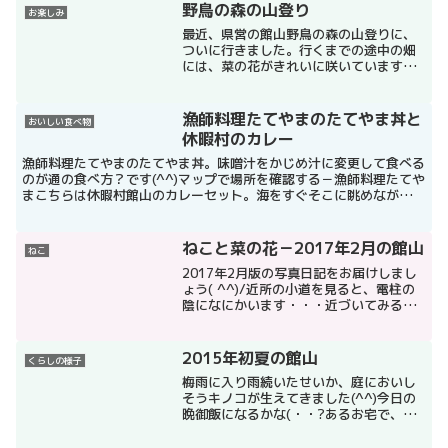
ある、カマルというカレー専門店に行っ
野鳥の森の山登り
お楽しみ
てきました(^.^)今回も...
最近、県営の館山野鳥の森の山登りに、
ついに行きました。行くまでの途中の畑
には、菜の花がきれいに咲いています。
野鳥の森の看板クジャクがこんな間近
に！山登りの途中の見はらし台から。平
砂浦方面がよく見える。山登りの様子を
漁師料理たてやまのたてやま丼と
おいしい食べ物
今回もビデオに撮ってユーチ...
休暇村のカレー
漁師料理たてやまのたてやま丼。味噌汁をかじめ汁に変更して食べる
のが通の食べ方？です(^^)マップで場所を確認する－漁師料理たてや
まこちらは休暇村館山のカレーセット。海をすぐそこに眺めながら食
べれます(^o^)休暇村たてやまの温泉は１２時３０...
ねこと菜の花－2017年2月の館山
ねこ
2017年2月版の写真日記をお届けしまし
ょう( ^^)/近所の小道を見ると、電柱の
陰になにかいます・・・近づいてみる
と、ネコが隠れていました。陰にかくれ
て獲物を狙っているのでしょうか？さら
に近づくと行ってしまいました・・・
2015年初夏の館山
くらしの様子
「ち!人間がきたか...
梅雨に入り雨続いたせいか、庭においし
そうキノコが生えてきました(^^)今日の
晩御飯になるかな(・・?あるお宅で、今
年初めての甘いスイカをいただきました!
(^^)!白浜の根本のあたりを最近歩き回り