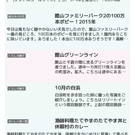
と書いていましたので、酔ったような気分に(^_^...
館山ファミリーパーク2の100万
桜以外のお花
本ポピー！2015年
今日は風もなく穏やかないい天気でしたので、館山ファミリーパーク
一番の見どころ、100万本のポピーを見に行きました！園内あちこち
に咲いています。ありました！本当に100万本ありそうです！高解像
度カメラなので細部まできれいに撮れています!(^^...
館山グリーンライン
くらしの様子
館山と千倉の間に走るグリーンラインを
通りました。途中一カ所だけ見える館山
の町並み。拡大。こちらは途中にある
滝。少し山道を下ります。いつもしょぼ
いですが、雨上がりもやっぱりしょぼか
ったです。マップで場所を確認する－菅
10月の白浜
くらしの様子
田の滝かつ波奈の無料ドリン...
白浜町を歩き回った時に撮った写真をご
紹介しましょう。こちらはリゾートイン
という宿泊施設です。上記の宿泊施設の
すぐ近くには、公共の無料駐車場があり
ます。ここからは千葉駅直通の高速バス
が出ています。ちなみに白浜の別の場所
漁師料理たてやまのたてやま丼と
おいしい食べ物
からは、東京駅直通の高速...
休暇村のカレー
漁師料理たてやまのたてやま丼。味噌汁をかじめ汁に変更して食べる