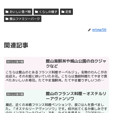
おいしい食べ物
くらしの様子
定食
館山ファミリーパーク
mtmp56
関連記事
館山海鮮丼や城山公園の白クジャ
おいしい食べ物
クなど
こちらは館山のとあるフランス料理オーベルジュ。名物のわんこがお
出迎え。そのお庭に咲いていたお花。こちらは漁師料理たてやまで食
べたおいしいお寿司。たてやま海鮮丼。たてやま握りずしいつの間に
か誕生していた千葉県のキャラクター「ぴーにゃっつ」なる...
館山のフランス料理－オステルリ
おいしい食べ物
ーアヴァンソワ
最近、近くの本格フランス料理ペンションで、夜ごはんを食べまし
た。「オステルリーアヴァンソワ」です。何が出てくるか楽しみです
(^^)ノンアルコールワイン。でも、ラベルを見ると、「0.05%以下」