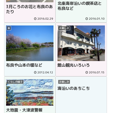
北条海岸沿いの喫茶店と
3月ころのお花と布良のあ
布良など
たり
2016.02.29
2016.01.10
桜
お楽しみ
布良や山本の堰など
館山観光いろいろ
2012.04.12
2016.07.15
くらしの様子
お楽しみ
海沿いのあちこち
大地震・大津波警報