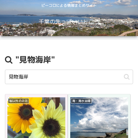
ピーコロによる情報まとめサイト
千葉の先っぽいいところ
"見物海岸"
桜以外のお花
海・海水浴場