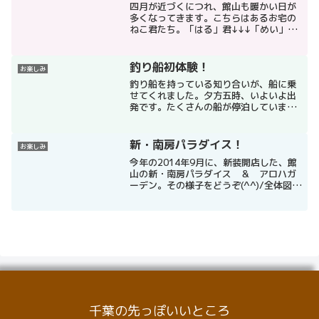
四月が近づくにつれ、館山も暖かい日が
多くなってきます。こちらはあるお宅の
ねこ君たち。「はる」君↓↓↓「めい」君
↓↓↓二匹の名前を覚えるのに、春めいて
きたと覚えればいいそうで(^O^)／こち
らは近所のバス停。なんと平日一日一本
釣り船初体験！
お楽しみ
しかきません。最...
釣り船を持っている知り合いが、船に乗
せてくれました。夕方五時、いよいよ出
発です。たくさんの船が停泊していま
す。動き出しました。遠くに館山の町が
見えます。ヤマダ電器方面。館山城方
面。5、6分で、水深15メートルくらいの
新・南房パラダイス！
お楽しみ
ポイントへ到着。釣り用の...
今年の2014年9月に、新装開店した、館
山の新・南房パラダイス ＆ アロハガ
ーデン。その様子をどうぞ(^^)/全体図入
り口ゲートにいる亀（のはく製）赤い花
大サボテン白鳥の家族。以前は夫婦だけ
でしたが、このたびはお子様が生まれて
いたようです。...
千葉の先っぽいいところ