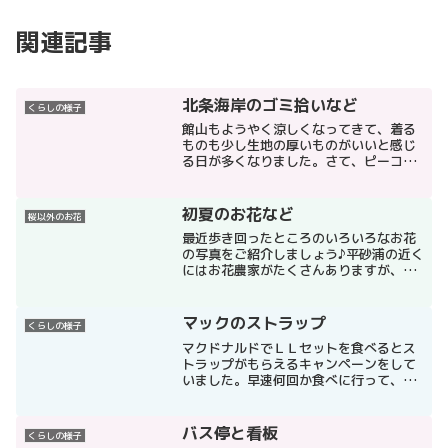
関連記事
北条海岸のゴミ拾いなど
くらしの様子
館山もようやく涼しくなってきて、着る
ものも少し生地の厚いものがいいと感じ
る日が多くなりました。さて、ピーコロ
が仕事しているところでは、"月に一回、
海岸掃除のボランティアをしましょ
う！"ということになっておりまして、夏
初夏のお花など
桜以外のお花
は暑くて夏バテでサボって...
最近歩き回ったところのいろいろなお花
の写真をご紹介しましょう♪平砂浦の近く
にはお花農家がたくさんありますが、そ
のあたりを歩き回っていたら、もらいま
した♪↓↓↓小ひまわり！「バレンシア」と
「レモン」というそうです。結構長持ち
マックのストラップ
くらしの様子
しました(^^)こ...
マクドナルドでＬＬセットを食べるとス
トラップがもらえるキャンペーンをして
いました。早速何回か食べに行って、何
種類かゲットしました（＾ｕ＾）。最初
にもらったのがこれでした。３回目と４
回目はこれをもらいました。一番ほしか
バス停と看板
くらしの様子
ったものが二個も手に入り...