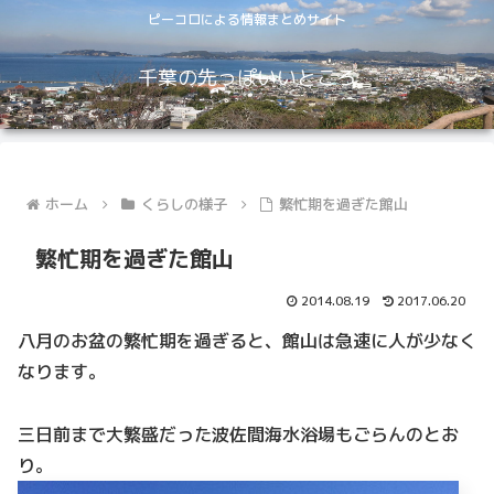
ピーコロによる情報まとめサイト
千葉の先っぽいいところ
ホーム
くらしの様子
繁忙期を過ぎた館山
繁忙期を過ぎた館山
2014.08.19
2017.06.20
八月のお盆の繁忙期を過ぎると、館山は急速に人が少なく
なります。
三日前まで大繁盛だった波佐間海水浴場もごらんのとお
り。