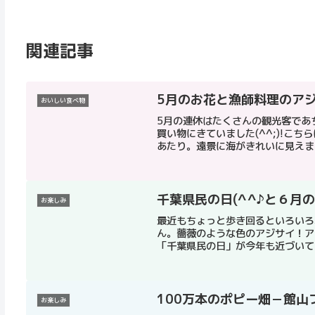
関連記事
5月のお花と漁師料理のア
おいしい食べ物
5月の連休はたくさんの観光客であち
買い物にきていました(^^;)!こ
あたり。遠景に海がきれいに見えます
千葉県民の日(^^♪と６月
お楽しみ
最近もちょっと歩き回るといろいろ
ん。薔薇のような色のアジサイ！ア
「千葉県民の日」が今年も近づいてきま
100万本のポピー畑－館山
お楽しみ