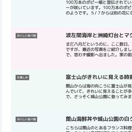
100万本のポピー畑と宣伝されて
ーが咲いています。100万本のポ
のようです。５/７からは別の花になる
波左間海岸と洲崎灯台とマ
おいしい食べ物
まだ八月だというのに、ここ数日、
ですが、最近の写真をご紹介しまし
で、思わず撮影へ出ました。家の前の
富士山がきれいに見える時
お楽しみ
館山からは海の向こうに富士山が見
んでいて、きれいに見えることが多
で、さっそく城山公園に登ってみまし
館山海鮮丼や城山公園の白
おいしい食べ物
こちらは館山のとあるフランス料理