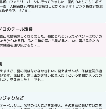
いる館山ファミリーパークに行ってみました！園内のあちこちにポピ
ピー畑！入園者は20本無料で摘むことができます！ピンク色は少数派
そうで、５/６...
グロのテール定食
館山も結構涼しくなりました。特にこれといったイベントはないの
ょう(^^)ある日、ふと二階の窓から眺めると、いい雲が見えたの
細道を通り抜けると・...
期
えますが、夏の間はなかなかきれいに見えませんが、冬は空気が澄
いです。先日も、富士山がきれいに見えた！という情報が入ったの
た。見えました！ でも...
クジャクなど
オーベルジュ。名物のわんこがお出迎え。そのお庭に咲いていたお