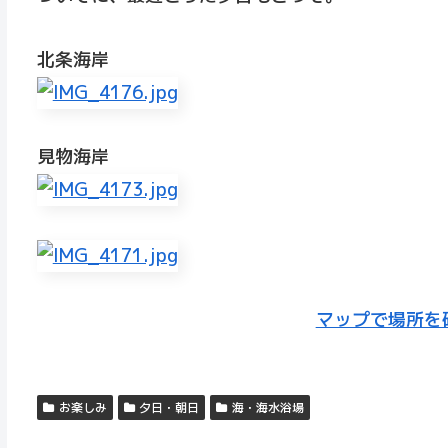
北条海岸
見物海岸
マップで場所を
お楽しみ
夕日・朝日
海・海水浴場