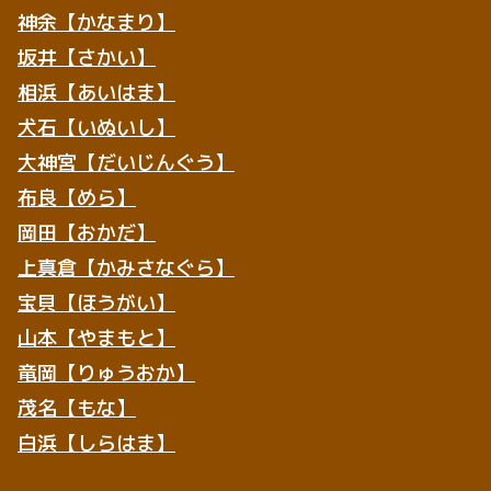
神余【かなまり】
坂井【さかい】
相浜【あいはま】
犬石【いぬいし】
大神宮【だいじんぐう】
布良【めら】
岡田【おかだ】
上真倉【かみさなぐら】
宝貝【ほうがい】
山本【やまもと】
竜岡【りゅうおか】
茂名【もな】
白浜【しらはま】