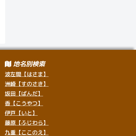
地名別検索
波左間【はさま】
洲崎【すのさき】
坂田【ばんだ】
香【こうやつ】
伊戸【いと】
藤原【ふじわら】
九重【ここのえ】