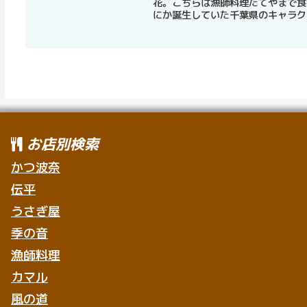
花。こちらは漁師料理たてやまで食
にか誕生していた千葉県のキャラクタ
お店別検索
かつ波奈
伝平
うさぎ屋
季の音
漁師料理
カマル
風の道