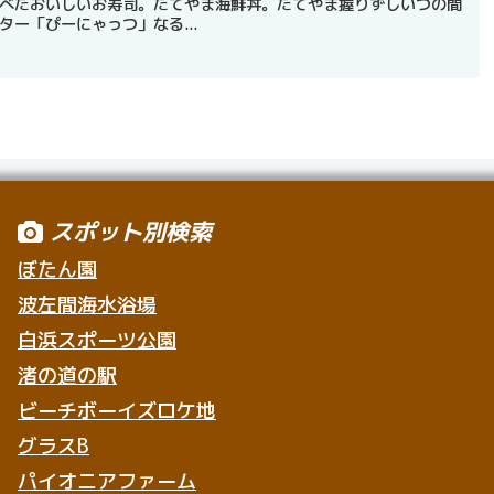
べたおいしいお寿司。たてやま海鮮丼。たてやま握りずしいつの間
ー「ぴーにゃっつ」なる...
スポット別検索
ぼたん園
波左間海水浴場
白浜スポーツ公園
渚の道の駅
ビーチボーイズロケ地
グラスB
パイオニアファーム