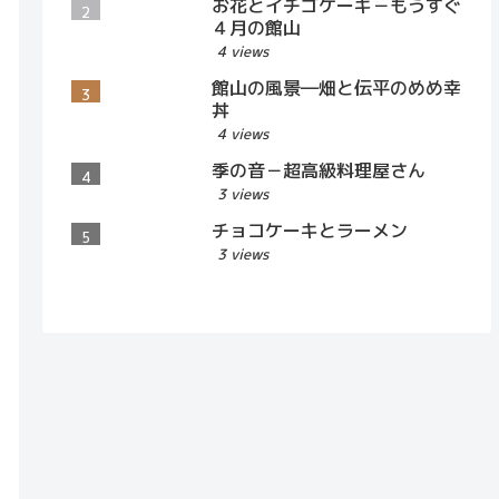
お花とイチゴケーキ－もうすぐ
４月の館山
4 views
館山の風景―畑と伝平のめめ幸
丼
4 views
季の音－超高級料理屋さん
3 views
チョコケーキとラーメン
3 views