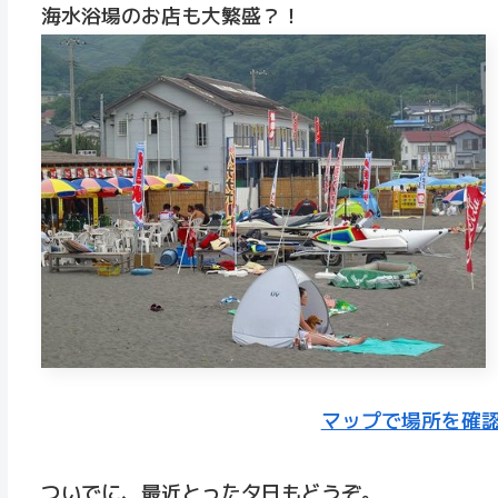
海水浴場のお店も大繁盛？！
マップで場所を確
ついでに、最近とった夕日もどうぞ。