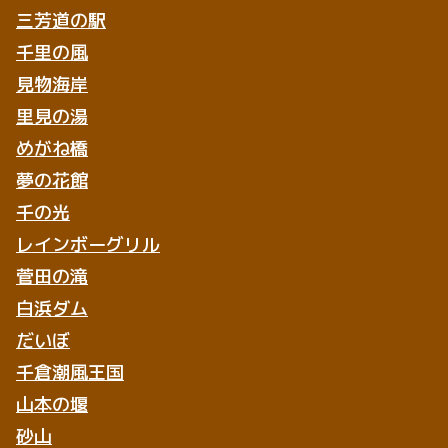
三芳道の駅
千里の風
見物海岸
里見の湯
めがね橋
夢の花館
千の光
レインボーグリル
菅田の滝
白浜ダム
だいぼ
千倉潮風王国
山本の堰
砂山