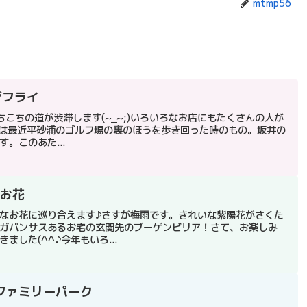
mtmp56
ジフライ
こちの道が渋滞します(~_~;)いろいろなお店にもたくさんの人が
ちらは最近平砂浦のゴルフ場の裏のほうを歩き回った時のもの。坂井の
。このあた...
のお花
なお花に巡り合えます♪さすが梅雨です。きれいな紫陽花がさくた
ガパンサスあるお宅の玄関先のブーゲンビリア！さて、お楽しみ
した(^^♪今年もいろ...
ファミリーパーク