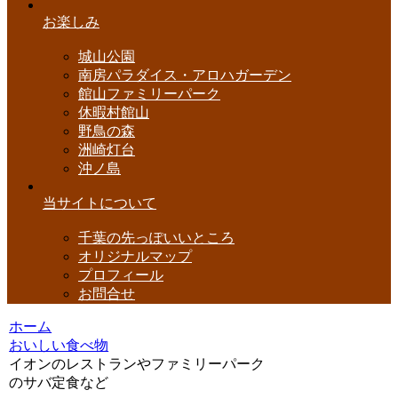
お楽しみ
城山公園
南房パラダイス・アロハガーデン
館山ファミリーパーク
休暇村館山
野鳥の森
洲崎灯台
沖ノ島
当サイトについて
千葉の先っぽいいところ
オリジナルマップ
プロフィール
お問合せ
ホーム
おいしい食べ物
イオンのレストランやファミリーパーク
のサバ定食など