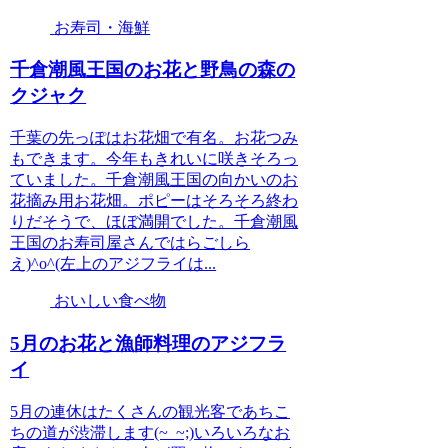
お寿司・海鮮
千倉潮風王国のお花と野鳥の森の
クジャク
千葉の先っぽはお花畑で有名。お花つみ
もできます。今年もきれいに咲きそろっ
ていました。千倉潮風王国の向かいのお
花摘み用お花畑。ポピーはそろそろ終わ
りだそうで、ほぼ満開でした。千倉潮風
王国のお寿司屋さんではらごしら
え)^o^(左上のアジフライは...
おいしい食べ物
5月のお花と漁師料理のアジフラ
イ
5月の連休はたくさんの観光客であちこ
ちの道が渋滞します(~_~;)いろいろなお