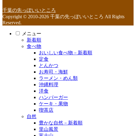
千葉の先っぽいいところ
Copyright © 2010-2026 千葉の先っぽいいところ All Rights
Reserved.
メニュー
新着順
食べ物
おいしい食べ物－新着順
定食
とんかつ
お寿司・海鮮
ラーメン・めん類
沖縄料理
洋食
ハンバーガー
ケーキ・果物
喫茶店
自然
豊かな自然－新着順
里山風景
富士山