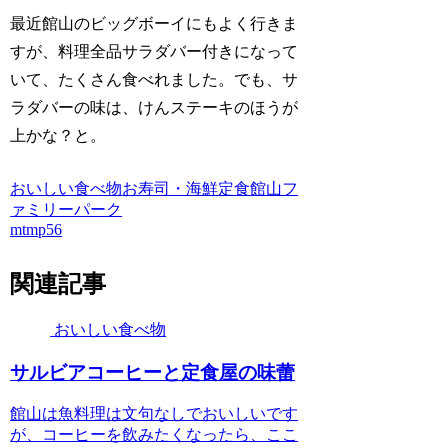
最近館山のビッグボーイにもよく行きま
すが、料理全品サラダバー付きになって
いて、たくさん食べれました。でも、サ
ラダバーの味は、けんステーキのほうが
上かな？と。
おいしい食べ物
お寿司・海鮮
定食
館山フ
ァミリーパーク
mtmp56
関連記事
おいしい食べ物
サルビアコーヒーと定食屋の味蕾
館山は魚料理は文句なしでおいしいです
が、コーヒーを飲みたくなったら、ここ