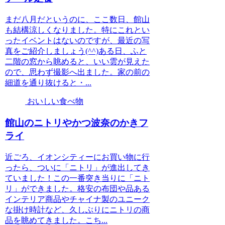
まだ八月だというのに、ここ数日、館山
も結構涼しくなりました。特にこれとい
ったイベントはないのですが、最近の写
真をご紹介しましょう(^^)ある日、ふと
二階の窓から眺めると、いい雲が見えた
ので、思わず撮影へ出ました。家の前の
細道を通り抜けると・...
おいしい食べ物
館山のニトリやかつ波奈のかきフ
ライ
近ごろ、イオンシティーにお買い物に行
ったら、ついに「ニトリ」が進出してき
ていました！この一番突き当りに「ニト
リ」ができました。格安の布団や品ある
インテリア商品やチャイナ製のユニーク
な掛け時計など、久しぶりにニトリの商
品を眺めてきました。こち...