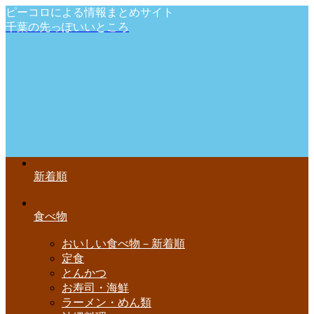
ピーコロによる情報まとめサイト
千葉の先っぽいいところ
新着順
食べ物
おいしい食べ物－新着順
定食
とんかつ
お寿司・海鮮
ラーメン・めん類