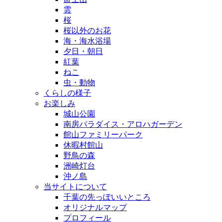
雲
桜
桜以外のお花
海・海水浴場
夕日・朝日
紅葉
ねこ
虫・動物
くらしの様子
お楽しみ
城山公園
南房パラダイス・アロハガーデン
館山ファミリーパーク
休暇村館山
野鳥の森
洲崎灯台
沖ノ島
当サイトについて
千葉の先っぽいいところ
オリジナルマップ
プロフィール