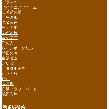
グラスB
パイオニアファーム
三芳道の駅
千里の風
見物海岸
里見の湯
めがね橋
夢の花館
千の光
レインボーグリル
菅田の滝
白浜ダム
だいぼ
千倉潮風王国
山本の堰
砂山
大房岬
白浜フラワーパーク
坂田海岸
地名別検索