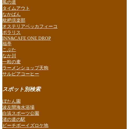
風の道
タイムアウト
なかぱん
枇杷倶楽部
オステリアベッカフィーコ
ポラリス
INN&CAFE ONE DROP
福亭
こぶた
なか川
一粒の麦
ラーメンショップ天狗
サルビアコーヒー
スポット別検索
ぼたん園
波左間海水浴場
白浜スポーツ公園
渚の道の駅
ビーチボーイズロケ地