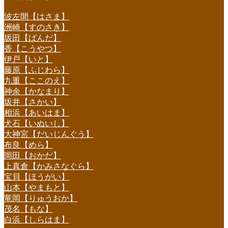
波左間【はさま】
洲崎【すのさき】
坂田【ばんだ】
香【こうやつ】
伊戸【いと】
藤原【ふじわら】
九重【ここのえ】
神余【かなまり】
坂井【さかい】
相浜【あいはま】
犬石【いぬいし】
大神宮【だいじんぐう】
布良【めら】
岡田【おかだ】
上真倉【かみさなぐら】
宝貝【ほうがい】
山本【やまもと】
竜岡【りゅうおか】
茂名【もな】
白浜【しらはま】