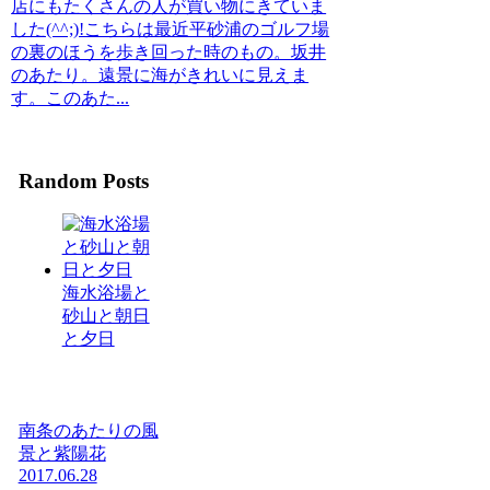
店にもたくさんの人が買い物にきていま
した(^^;)!こちらは最近平砂浦のゴルフ場
の裏のほうを歩き回った時のもの。坂井
のあたり。遠景に海がきれいに見えま
す。このあた...
Random Posts
海水浴場と
砂山と朝日
と夕日
南条のあたりの風
景と紫陽花
2017.06.28