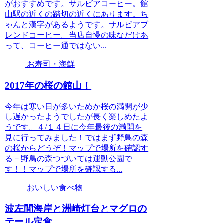
がおすすめです。サルビアコーヒー。館
山駅の近くの踏切の近くにあります。ち
ゃんと漢字があるようです。サルビアブ
レンドコーヒー。当店自慢の味なだけあ
って、コーヒー通ではない...
お寿司・海鮮
2017年の桜の館山！
今年は寒い日が多いためか桜の満開が少
し遅かったようでしたが長く楽しめたよ
うです。４/１４日に今年最後の満開を
見に行ってみました！ではまず野鳥の森
の桜からどうぞ！マップで場所を確認す
る－野鳥の森つづいては運動公園で
す！！マップで場所を確認する...
おいしい食べ物
波左間海岸と洲崎灯台とマグロの
テール定食