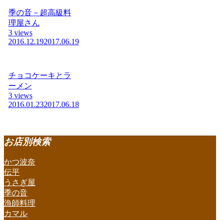
季の音－超高級料
理屋さん
3 views
2016.12.19
2017.06.19
チョコケーキとラ
ーメン
3 views
2016.01.23
2017.06.18
お店別検索
かつ波奈
伝平
うさぎ屋
季の音
漁師料理
カマル