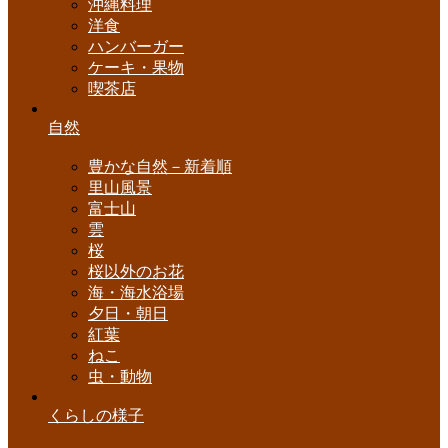
沖縄料理
洋食
ハンバーガー
ケーキ・果物
喫茶店
自然
豊かな自然－新着順
里山風景
富士山
雲
桜
桜以外のお花
海・海水浴場
夕日・朝日
紅葉
ねこ
虫・動物
くらしの様子