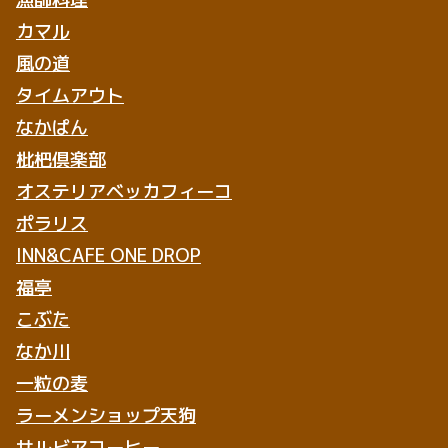
カマル
風の道
タイムアウト
なかぱん
枇杷倶楽部
オステリアベッカフィーコ
ポラリス
INN&CAFE ONE DROP
福亭
こぶた
なか川
一粒の麦
ラーメンショップ天狗
サルビアコーヒー