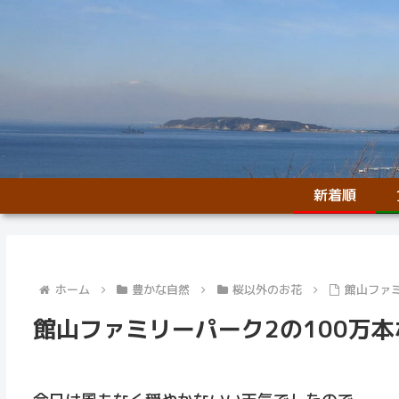
新着順
ホーム
豊かな自然
桜以外のお花
館山ファミ
館山ファミリーパーク2の100万本