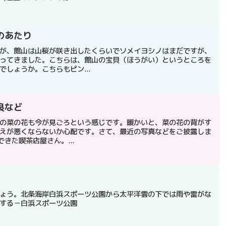
のあたり
が、館山は山桜が咲き出したくらいでソメイヨシノはまだですが、
ってきました。こちらは、館山の宝貝（ほうがい）というところを
しょうか。こちらもピン...
良など
の菜の花も今が見ごろという感じです。暖かいと、菜の花の背がす
えが悪くならないか心配です。さて、最近の写真などをご披露しま
できた喫茶店屋さん。...
ょう。北条海岸白浜スポーツ公園から太平洋雲の下では雨や雷がな
する－白浜スポーツ公園