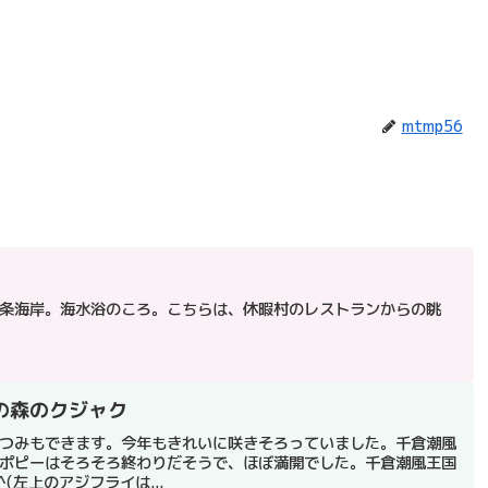
mtmp56
条海岸。海水浴のころ。こちらは、休暇村のレストランからの眺
の森のクジャク
つみもできます。今年もきれいに咲きそろっていました。千倉潮風
ポピーはそろそろ終わりだそうで、ほぼ満開でした。千倉潮風王国
(左上のアジフライは...