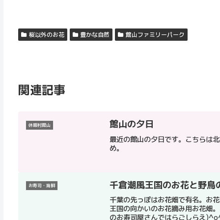
桜以外のお花
豊かな自然
館山ファミリーパーク
関連記事
館山の夕日
休暇村館山
最近の館山の夕日です。こちらは北
め。
千倉潮風王国のお花と野鳥
お寿司・海鮮
千葉の先っぽはお花畑で有名。お花
王国の向かいのお花摘み用お花畑。
のお寿司屋さんではらごしらえ)^o^