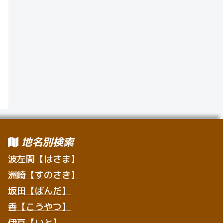
地名別検索
波左間【はさま】
洲崎【すのさき】
坂田【ばんだ】
香【こうやつ】
伊戸【いと】