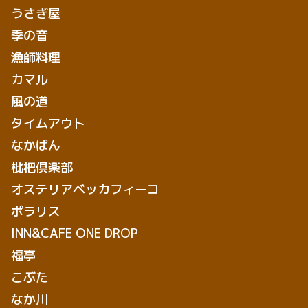
うさぎ屋
季の音
漁師料理
カマル
風の道
タイムアウト
なかぱん
枇杷倶楽部
オステリアベッカフィーコ
ポラリス
INN&CAFE ONE DROP
福亭
こぶた
なか川