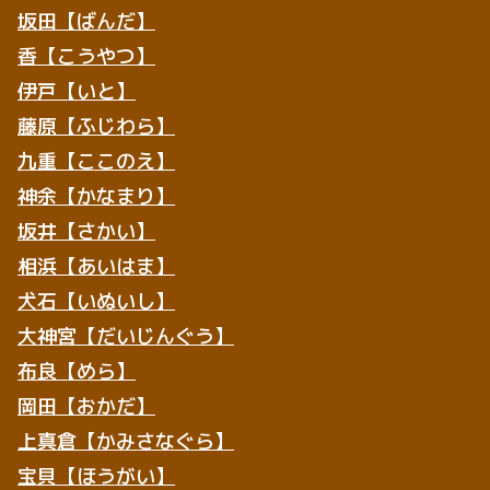
坂田【ばんだ】
香【こうやつ】
伊戸【いと】
藤原【ふじわら】
九重【ここのえ】
神余【かなまり】
坂井【さかい】
相浜【あいはま】
犬石【いぬいし】
大神宮【だいじんぐう】
布良【めら】
岡田【おかだ】
上真倉【かみさなぐら】
宝貝【ほうがい】