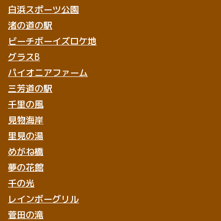
白浜スポーツ公園
渚の道の駅
ビーチボーイズロケ地
グラスB
パイオニアファーム
三芳道の駅
千里の風
見物海岸
里見の湯
めがね橋
夢の花館
千の光
レインボーグリル
菅田の滝