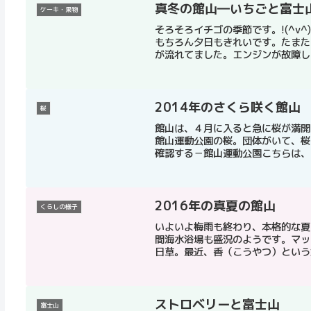
真冬の館山―いちごと富士
ケーキ・果物
そろそろイチゴの季節です。!(^v
もちろん夕日もきれいです。たまた
が流れてました。エンジンが故障して
2014年のさくら咲く館山
桜
館山は、４月に入ると急に桜が満開
館山運動公園の桜。団体がいて、桜
確認する－館山運動公園こちらは、白
2016年の真夏の館山
くらしの様子
いよいよ梅雨も終わり、本格的な夏と
間海水浴場も盛況のようです。マッ
日草。最近、香（こうやつ）という地
ストロベリーと富士山
富士山