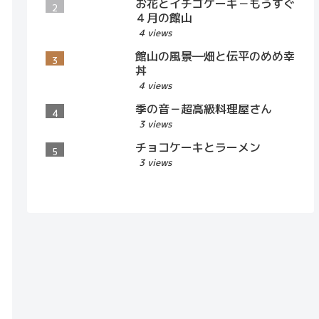
お花とイチゴケーキ－もうすぐ
４月の館山
4 views
館山の風景―畑と伝平のめめ幸
丼
4 views
季の音－超高級料理屋さん
3 views
チョコケーキとラーメン
3 views