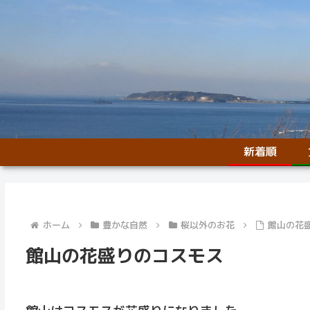
新着順
ホーム
豊かな自然
桜以外のお花
館山の花
館山の花盛りのコスモス