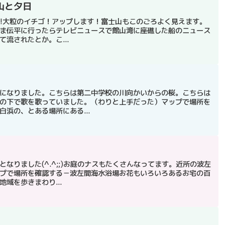
山と夕日
^)!大粒のイチゴ！アップします！富士山もこのごろよく見えます。
ま伝平に行ったらテレビニュースで館山湾に座礁した船のニュース
流されたとか。こ...
になりました。こちらは第二中学校の川向かいからの桜。こちらは
の下で歌を歌っていました。（わりと上手だった）マップで場所を
浜の、とある場所にある...
なりました(^.^;;)お庭のナスもたくさんなってます。近所の波左
プで場所を確認する－波左間海水浴場お花もいろいろあるお宅の百
域を歩きまわり...