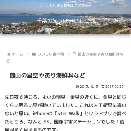
ピーコロによる情報まとめサイト
千葉の先っぽいいところ
ホーム
おいしい食べ物
館山の星空や炙り海鮮丼な
ど
館山の星空や炙り海鮮丼など
2013.10.13
2017.06.20
先日夜６時ころ、よいの明星・金星の近くに、金星と同じ
くらい明るい星が動いていました。これは人工衛星に違い
ないと思い、iPhoneの「Ster Walk」というアプリで調べ
たところ、なんとISS、国際宇宙ステーションでした！結
構明るく見えるものです。