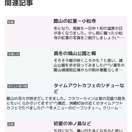
関連記事
館山の紅葉－小松寺
紅葉
冬になり、南房も一日中１桁の温度の日
が多くなりました。少し前に撮った小松
寺の紅葉の写真をご紹介しましょう(＾◇
＾)１２/５にたまたま近くを通りかかっ
たので撮影しました。もう紅葉も終わり
という感じでしたが、水面（みなも）に
真冬の城山公園と梅
お楽しみ
浮かぶ葉っぱや太陽に...
そろそろ梅が咲くころかも？と思い、城
山公園を歩き回ってみました(^^)/真冬の
館山城城前広場からの眺め軍艦らしき船
影が。富士山らしき山影が。幼稚園海中
を見れる船旧宮沢書店あたりさて、お待
ちかね、梅は咲いていたかというはなし
タイムアウトカフェのシチューな
おいしい食べ物
ですが、結構咲いて...
ど
館山の花々が咲きだしてきました。フラワーラインは菜の花盛り庭先
にもいくらかさいてます!(^^)最近、洲崎灯台の近くのタイムアウト
カフェでたべました(^-^冬メニューのビーフシチュー。クリームシ
チュー何種類かのパンがついておいしかったです。タ...
初夏の沖ノ島など
定食
五月になり、暑い日も多くなるかと思い