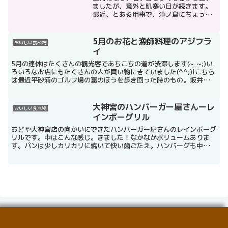
ましたが、意外と肌寒い日が続きます。
最近、とある用事で、沖ノ島にちょっと
行きました。とても風が強い日で砂が肌
に突き刺さり痛かったですが、中学生た
ちが遠足か何かで来ていました。マップ
5月のお花と漁師料理のアジフラ
おいしい食べ物
で場所を確認する－沖ノ島...
イ
5月の連休はたくさんの観光客であちこちの道が渋滞します(~_~;)い
ろいろなお店にもたくさんの人が買い物にきていました(^^;)!こちら
は最近平砂浦のゴルフ場の裏のほうを歩き回った時のもの。坂井のあ
たり。遠景に海がきれいに見えます。このあた...
大神宮のハンバーガー屋さんーレ
おいしい食べ物
インボーグリル
おどや大神宮店の向かいにできたハンバーガー屋さんのレインボーグ
リルです。中はこんな感じ。きました！なかなかボリュームありま
す。パンは少しカリカリに焼いて快い歯ごたえ。ハンバーグも中身が
詰まっていてと～ってもおいしかったです。少々高いですがお...