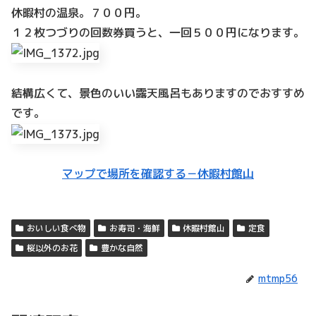
休暇村の温泉。７００円。
１２枚つづりの回数券買うと、一回５００円になります。
結構広くて、景色のいい露天風呂もありますのでおすすめ
です。
マップで場所を確認する－休暇村館山
おいしい食べ物
お寿司・海鮮
休暇村館山
定食
桜以外のお花
豊かな自然
mtmp56