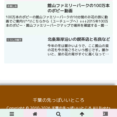
プで場所を確認する－里見の湯
館山ファミリーパークの100万本
お楽しみ
のポピー動画
100万本のポピーの館山ファミリーパークの16分間のお花の旅に動
画でご案内!(^^)!こちらから（ユーチューブへ）↓↓↓2015年100万
本のポピー・館山ファミリーパークマップで場所を確認する－館山フ
ァミリーパーク
北条海岸沿いの喫茶店と布良など
くらしの様子
今年の冬は暖かいようで、ここ館山の菜
の花も今が見ごろという感じです。暖か
いと、菜の花の背がすぐに高くなって倒
れてしまい、見栄えが悪くならないか心
配です。さて、最近の写真などをご披露
しましょう(^^)/こちらは海沿いに最近で
きた喫茶店屋さん。...
千葉の先っぽいいところ
Copyright © 2010-2026 千葉の先っぽいいところ All Rights
Reserved.