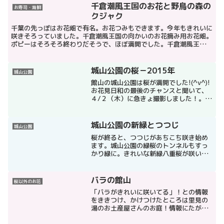
千倉潮風王国のお花と野鳥の森の
お寿司・海鮮
クジャク
千葉の先っぽはお花畑で有名。お花つみもできます。今年もきれいに
咲きそろっていました。千倉潮風王国の向かいのお花摘み用お花畑。
ポピーはそろそろ終わりだそうで、ほぼ満開でした。千倉潮風王国の
お寿司屋さんではらごしらえ)^o^(左上のアジフライは...
城山公園の桜－2015年
城山公園
館山の城山公園は桜が満開でした!(^v^)!
お花見日和の最後のチャンスと聞いて、
４/２（木）に急きょ撮影しました！。マ
ップで場所を確認する－城山公園
城山公園の新緑とつつじ
城山公園
桜が終ると、つつじがあちこち咲き始め
ます。城山公園の緑桜のトンネルもすっ
かり緑に。きれいな新緑八重桜が咲いて
います。登っていくと・・・ありまし
た！つつじ！こっちにも。さらにすすん
でいきます。館山の眺めが見えてきま
バラの館山
桜以外のお花
す。最近改修したのでとてもき...
「バラがきれいに咲いてる」！との情報
をききつけ、かけつけたところは里見の
湯のお土産屋さんのお庭！情報にたがわ
ずとてもきれいに咲いていました！マッ