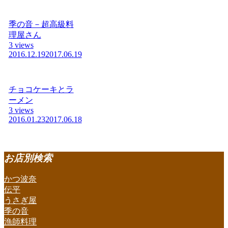
季の音－超高級料
理屋さん
3 views
2016.12.19
2017.06.19
チョコケーキとラ
ーメン
3 views
2016.01.23
2017.06.18
お店別検索
かつ波奈
伝平
うさぎ屋
季の音
漁師料理