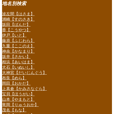
地名別検索
波左間【はさま】
洲崎【すのさき】
坂田【ばんだ】
香【こうやつ】
伊戸【いと】
藤原【ふじわら】
九重【ここのえ】
神余【かなまり】
坂井【さかい】
相浜【あいはま】
犬石【いぬいし】
大神宮【だいじんぐう】
布良【めら】
岡田【おかだ】
上真倉【かみさなぐら】
宝貝【ほうがい】
山本【やまもと】
竜岡【りゅうおか】
茂名【もな】