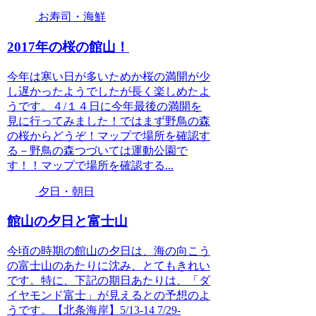
お寿司・海鮮
2017年の桜の館山！
今年は寒い日が多いためか桜の満開が少
し遅かったようでしたが長く楽しめたよ
うです。４/１４日に今年最後の満開を
見に行ってみました！ではまず野鳥の森
の桜からどうぞ！マップで場所を確認す
る－野鳥の森つづいては運動公園で
す！！マップで場所を確認する...
夕日・朝日
館山の夕日と富士山
今頃の時期の館山の夕日は、海の向こう
の富士山のあたりに沈み、とてもきれい
です。特に、下記の期日あたりは、「ダ
イヤモンド富士」が見えるとの予想のよ
うです。【北条海岸】5/13-14 7/29-