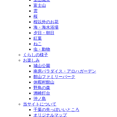
富士山
雲
桜
桜以外のお花
海・海水浴場
夕日・朝日
紅葉
ねこ
虫・動物
くらしの様子
お楽しみ
城山公園
南房パラダイス・アロハガーデン
館山ファミリーパーク
休暇村館山
野鳥の森
洲崎灯台
沖ノ島
当サイトについて
千葉の先っぽいいところ
オリジナルマップ