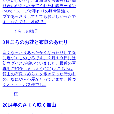
かおいしいです。北海道から来られた知
り合いが食べさせてくれた札幌ラーメン
(^O^)／スープが手作りの豚骨醤油スー
プであっさりしてとてもおいしかったで
す。なんでも、札幌で...
くらしの様子
3月ころのお花と布良のあたり
寒くなったりあったかくなったりして春
に近づくこのごろです。２月１９日には
初ウグイスが鳴いていました。最近の写
真をご紹介しましょう(^O^)／こちらは
館山の布良（めら）を歩き回った時のも
の。なにやら小屋がたっています。近づ
くと・・・バス停でし...
桜
2014年のさくら咲く館山