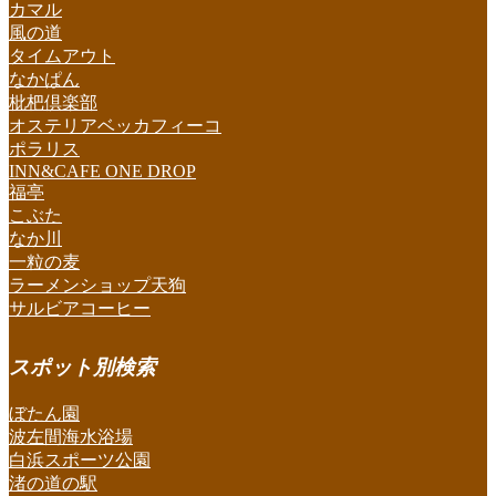
カマル
風の道
タイムアウト
なかぱん
枇杷倶楽部
オステリアベッカフィーコ
ポラリス
INN&CAFE ONE DROP
福亭
こぶた
なか川
一粒の麦
ラーメンショップ天狗
サルビアコーヒー
スポット別検索
ぼたん園
波左間海水浴場
白浜スポーツ公園
渚の道の駅