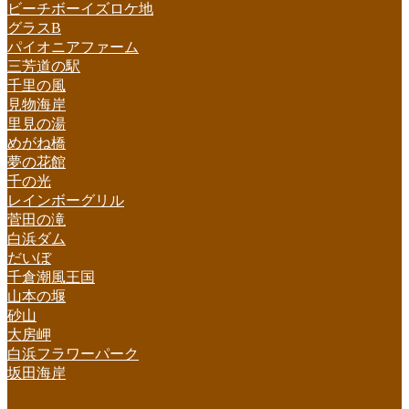
ビーチボーイズロケ地
グラスB
パイオニアファーム
三芳道の駅
千里の風
見物海岸
里見の湯
めがね橋
夢の花館
千の光
レインボーグリル
菅田の滝
白浜ダム
だいぼ
千倉潮風王国
山本の堰
砂山
大房岬
白浜フラワーパーク
坂田海岸