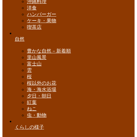
沖縄料理
洋食
ハンバーガー
ケーキ・果物
喫茶店
自然
豊かな自然－新着順
里山風景
富士山
雲
桜
桜以外のお花
海・海水浴場
夕日・朝日
紅葉
ねこ
虫・動物
くらしの様子