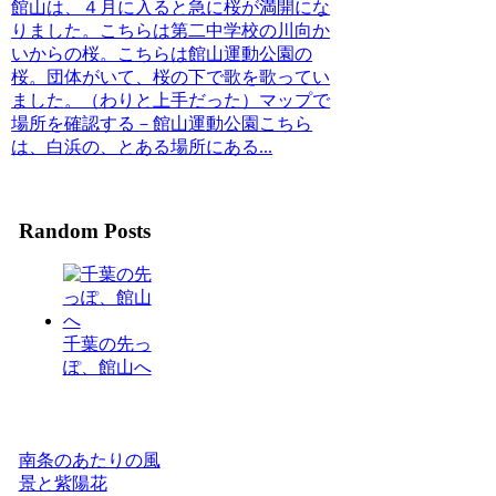
館山は、４月に入ると急に桜が満開にな
りました。こちらは第二中学校の川向か
いからの桜。こちらは館山運動公園の
桜。団体がいて、桜の下で歌を歌ってい
ました。（わりと上手だった）マップで
場所を確認する－館山運動公園こちら
は、白浜の、とある場所にある...
Random Posts
千葉の先っ
ぽ、館山へ
南条のあたりの風
景と紫陽花