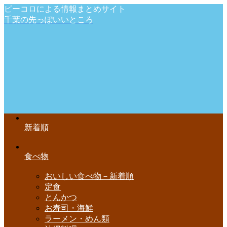
ピーコロによる情報まとめサイト
千葉の先っぽいいところ
新着順
食べ物
おいしい食べ物－新着順
定食
とんかつ
お寿司・海鮮
ラーメン・めん類