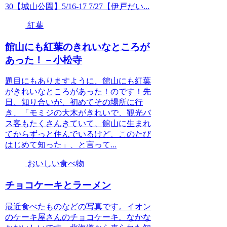
30【城山公園】5/16-17 7/27【伊戸だい...
紅葉
館山にも紅葉のきれいなところが
あった！－小松寺
題目にもありますように、館山にも紅葉
がきれいなところがあった！のです！先
日、知り合いが、初めてその場所に行
き、「モミジの大木がきれいで、観光バ
ス客もたくさんきていて、館山に生まれ
てからずっと住んでいるけど、このたび
はじめて知った」、と言って...
おいしい食べ物
チョコケーキとラーメン
最近食べたものなどの写真です。イオン
のケーキ屋さんのチョコケーキ。なかな