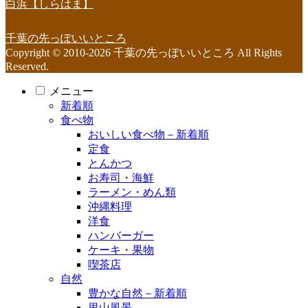
白浜【しらはま】
千葉の先っぽいいところ
Copyright © 2010-2026 千葉の先っぽいいところ All Rights
Reserved.
メニュー
新着順
食べ物
おいしい食べ物－新着順
定食
とんかつ
お寿司・海鮮
ラーメン・めん類
沖縄料理
洋食
ハンバーガー
ケーキ・果物
喫茶店
自然
豊かな自然－新着順
里山風景