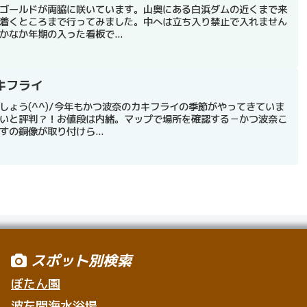
ゴールドが両脇に咲いています。山奥にある白浜ダムの近くまで来
着くところまで行ってみました。中へは立ち入り禁止で入れません
なか年期の入った看板で...
キフライ
しょう(^^)/今年もかつ波奈のカキフライの季節がやってきていま
いと評判？！お値段は内緒。マップで場所を確認する－かつ波奈こ
の銅像が取り付けら...
スポット別検索
ぼたん園
波左間海水浴場