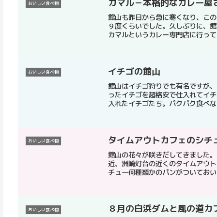
カマル－本格的なカレー屋
おいしい食べ物
館山も昨日から急に寒くなり、この
９度くらいでした。久しぶりに、館
カマルというカレー専門店に行ってきま
イチゴの館山
おいしい食べ物
館山はイチゴ狩りでも有名ですが、
ったイチゴを超格安で仕入れてイチ
入れたイチゴたち。パクパク食べなが
タイムアウトカフェのシチ
おいしい食べ物
館山の花々が咲きだしてきました。
近、洲崎灯台の近くのタイムアウト
チュー何種類かのパンがついておいし
８月の白浜ダムと風の道カ
おいしい食べ物