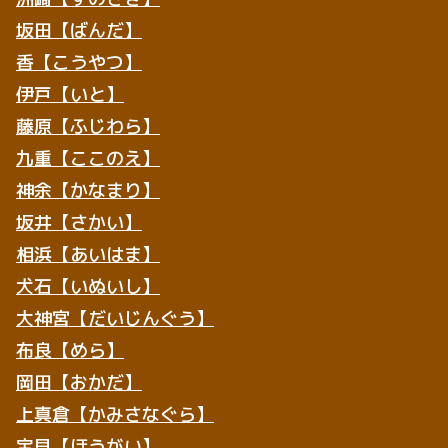
坂田【ばんだ】
香【こうやつ】
伊戸【いと】
藤原【ふじわら】
九重【ここのえ】
神余【かなまり】
坂井【さかい】
相浜【あいはま】
犬石【いぬいし】
大神宮【だいじんぐう】
布良【めら】
岡田【おかだ】
上真倉【かみさなぐら】
宝貝【ほうがい】