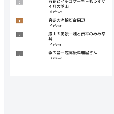
お花とイチゴケーキ－もうすぐ
４月の館山
4 views
真冬の洲崎灯台周辺
4 views
館山の風景―畑と伝平のめめ幸
丼
4 views
季の音－超高級料理屋さん
3 views