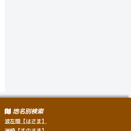
地名別検索
波左間【はさま】
洲崎【すのさき】