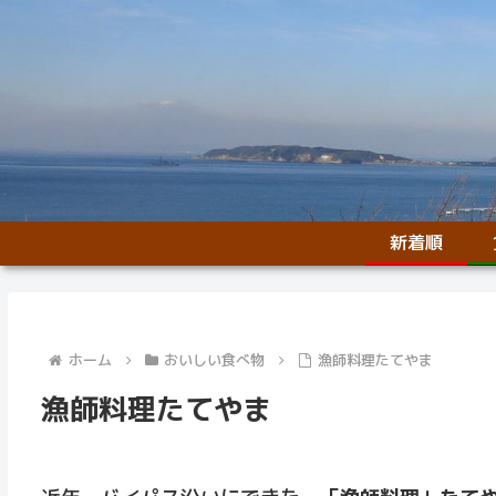
新着順
ホーム
おいしい食べ物
漁師料理たてやま
漁師料理たてやま