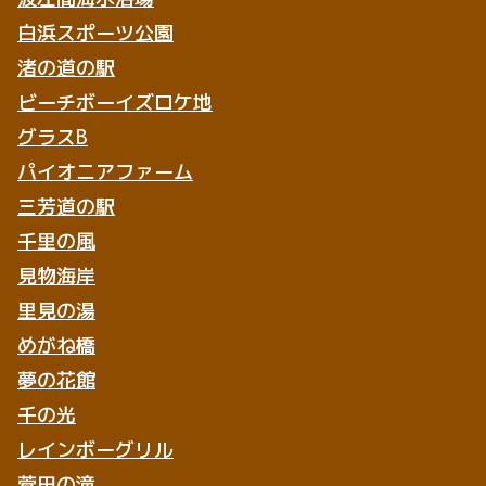
白浜スポーツ公園
渚の道の駅
ビーチボーイズロケ地
グラスB
パイオニアファーム
三芳道の駅
千里の風
見物海岸
里見の湯
めがね橋
夢の花館
千の光
レインボーグリル
菅田の滝