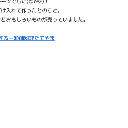
ーツでした(◎o◎)！
だけ入れて作ったとのこと。
などおもしろいものが売っていました。
する－漁師料理たてやま
。
。