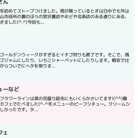
さん
冬初めてストーブつけました。雨が降っているときは日中でも外は
山市役所の裏のほうの宮沢書店やおどや北条店のある通りにある、
した(^.^)今回も...
ゴールデンウィークがすぎるとイチゴ狩りも終了です。そこで、残
ゴジャムにしたり、いちごシャーベットにしたりします。格安で仕
らついでにヘタを取りま...
ューなど
フラワーラインは菜の花盛り庭先にもいくらかさいてます!(^^)最
カフェでたべました(^-^冬メニューのビーフシチュー。クリームシ
かったです。タ...
フェ