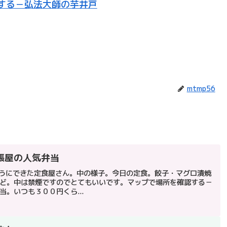
する－弘法大師の芋井戸
mtmp56
張屋の人気弁当
ほうにできた定食屋さん。中の様子。今日の定食。餃子・マグロ漬焼
ど。中は禁煙ですのでとてもいいです。マップで場所を確認する－
。いつも３００円くら...